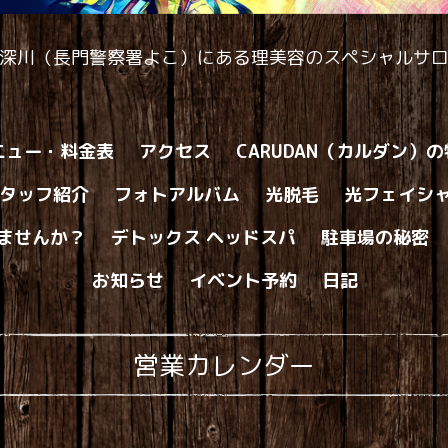
深川（長門警察署よこ）にある理美容のスペシャルサ
ニュー・料金表
アクセス
CARUDAN（カルダン）
タッフ紹介
フォトアルバム
光脱毛
光フェイシ
ませんか？
デトックス ヘッドスパ
駐車場の秘密
お知らせ
イベント予約
日記
営業カレンダー