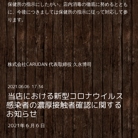
保健所の指示にしたがい、店内消毒の徹底に努めるととも
に、今後につきましては保健所の指示に従って対応して参
ります。
CARUDAN
株式会社
代表取締役
久永博司
2021
.
06
.
06 17:34
当店における新型コロナウイルス
感染者の濃厚接触者確認に関する
お知らせ
2021
6
6
年
月
日