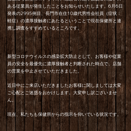
6
6
ある従業員が発生したことをお知らせいたします。
月
日
2995
10
発表の
例目、長門市在住
歳代男性会社員（症状：
軽症）の濃厚接触者にあたるということで現在保健所と連
携し調査をすすめているところです。
新型コロナウイルスの感染拡大防止として、お客様や従業
員の安全を最優先に濃厚接触者と判断された時点で、店舗
の営業を中止させていただきました。
近日中にご来店いただきましたお客様に関しましては大変
ご心配とご迷惑をおかけします。大変申し訳ございませ
ん。
現在、私たちも保健所からの指示を仰いでいる状況です。