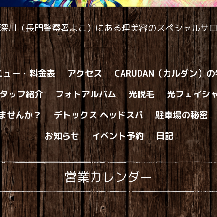
深川（長門警察署よこ）にある理美容のスペシャルサ
ニュー・料金表
アクセス
CARUDAN（カルダン）
タッフ紹介
フォトアルバム
光脱毛
光フェイシ
ませんか？
デトックス ヘッドスパ
駐車場の秘密
お知らせ
イベント予約
日記
営業カレンダー