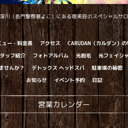
深川（長門警察署よこ）にある理美容のスペシャルサ
ニュー・料金表
アクセス
CARUDAN（カルダン）
タッフ紹介
フォトアルバム
光脱毛
光フェイシ
ませんか？
デトックス ヘッドスパ
駐車場の秘密
お知らせ
イベント予約
日記
営業カレンダー