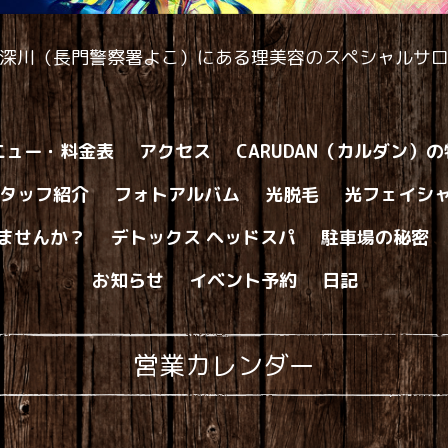
深川（長門警察署よこ）にある理美容のスペシャルサ
ニュー・料金表
アクセス
CARUDAN（カルダン）
タッフ紹介
フォトアルバム
光脱毛
光フェイシ
ませんか？
デトックス ヘッドスパ
駐車場の秘密
お知らせ
イベント予約
日記
営業カレンダー