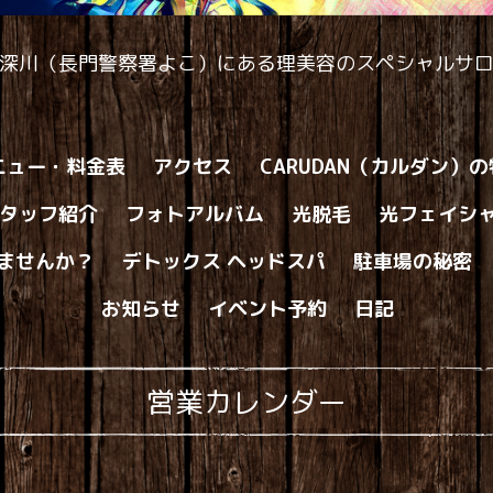
深川（長門警察署よこ）にある理美容のスペシャルサ
ニュー・料金表
アクセス
CARUDAN（カルダン）
タッフ紹介
フォトアルバム
光脱毛
光フェイシ
ませんか？
デトックス ヘッドスパ
駐車場の秘密
お知らせ
イベント予約
日記
営業カレンダー