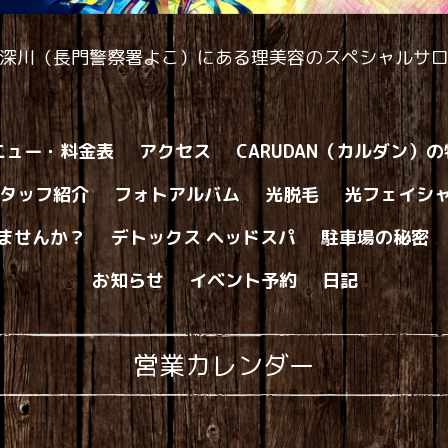
深川（長門警察署よこ）にある理美容のスペシャルサ
ニュー・料金表
アクセス
CARUDAN（カルダン）
タッフ紹介
フォトアルバム
光脱毛
光フェイシ
ませんか？
デトックス ヘッドスパ
駐車場の秘密
お知らせ
イベント予約
日記
営業カレンダー