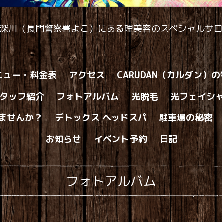
深川（長門警察署よこ）にある理美容のスペシャルサ
ニュー・料金表
アクセス
CARUDAN（カルダン）
タッフ紹介
フォトアルバム
光脱毛
光フェイシ
ませんか？
デトックス ヘッドスパ
駐車場の秘密
お知らせ
イベント予約
日記
フォトアルバム