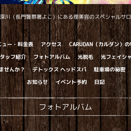
深川（長門警察署よこ）にある理美容のスペシャルサ
ニュー・料金表
アクセス
CARUDAN（カルダン）
タッフ紹介
フォトアルバム
光脱毛
光フェイシ
ませんか？
デトックス ヘッドスパ
駐車場の秘密
お知らせ
イベント予約
日記
フォトアルバム