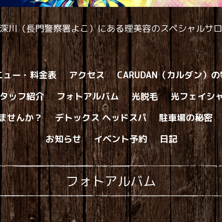
深川（長門警察署よこ）にある理美容のスペシャルサ
ニュー・料金表
アクセス
CARUDAN（カルダン）
タッフ紹介
フォトアルバム
光脱毛
光フェイシ
ませんか？
デトックス ヘッドスパ
駐車場の秘密
お知らせ
イベント予約
日記
フォトアルバム