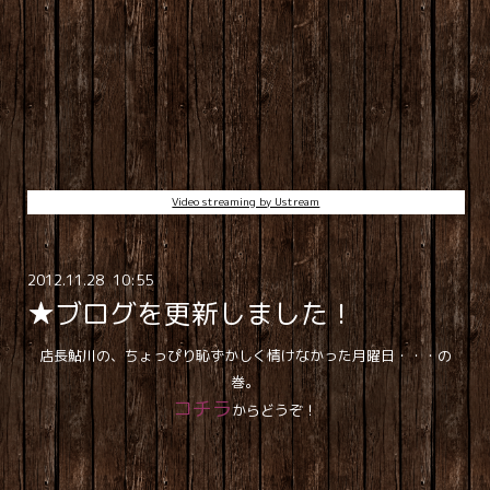
Video streaming by Ustream
2012
.
11
.
28 10:55
★ブログを更新しました！
店長鮎川の、ちょっぴり恥ずかしく情けなかった月曜日・・・の
巻。
コチラ
からどうぞ！