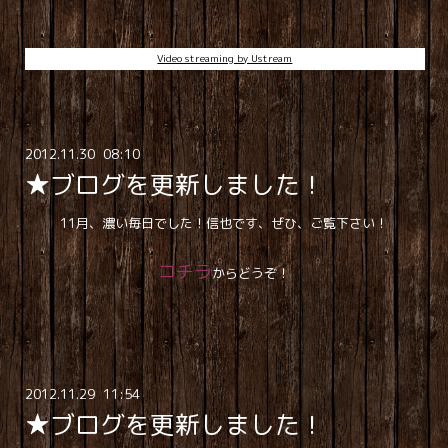
Video streaming by Ustream
2012
.
11
.
30 08:10
★ブログを更新しました！
11月、濃い毎日でした！信也です、ぜひ、ご覧下さい！
コチラ
からどうぞ！
2012
.
11
.
29 11:54
★ブログを更新しました！