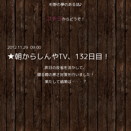
杉野の夢のある話♪
コチラ
からどうぞ！
2012
.
11
.
29 09:00
★朝からしんやTV、132日目！
昨日の反省を活かして、
寝る際の寒さ対策を行いました！
果たして結果は・・・？