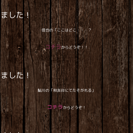
しました！
信也の「ここはどこ・・・？
コチラ
からどうぞ！！
しました！
鮎川の「秋吉台にてたそがれる」
コチラ
からどうぞ！