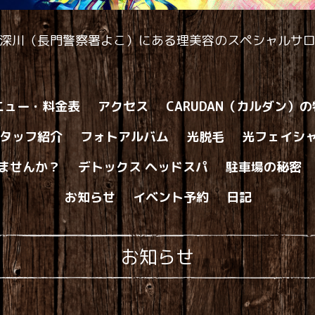
深川（長門警察署よこ）にある理美容のスペシャルサ
ニュー・料金表
アクセス
CARUDAN（カルダン）
タッフ紹介
フォトアルバム
光脱毛
光フェイシ
ませんか？
デトックス ヘッドスパ
駐車場の秘密
お知らせ
イベント予約
日記
お知らせ