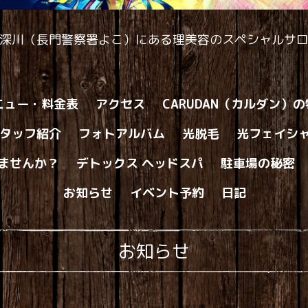
深川（長門警察署よこ）にある理美容のスペシャルサ
ニュー・料金表
アクセス
CARUDAN（カルダン）
タッフ紹介
フォトアルバム
光脱毛
光フェイシ
ませんか？
デトックス ヘッドスパ
駐車場の秘密
お知らせ
イベント予約
日記
お知らせ