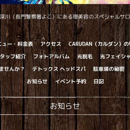
深川（長門警察署よこ）にある理美容のスペシャルサ
ニュー・料金表
アクセス
CARUDAN（カルダン）
タッフ紹介
フォトアルバム
光脱毛
光フェイシ
ませんか？
デトックス ヘッドスパ
駐車場の秘密
お知らせ
イベント予約
日記
お知らせ