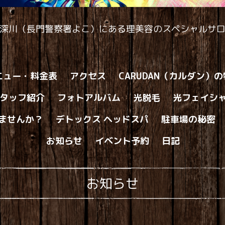
深川（長門警察署よこ）にある理美容のスペシャルサ
ニュー・料金表
アクセス
CARUDAN（カルダン）
タッフ紹介
フォトアルバム
光脱毛
光フェイシ
ませんか？
デトックス ヘッドスパ
駐車場の秘密
お知らせ
イベント予約
日記
お知らせ