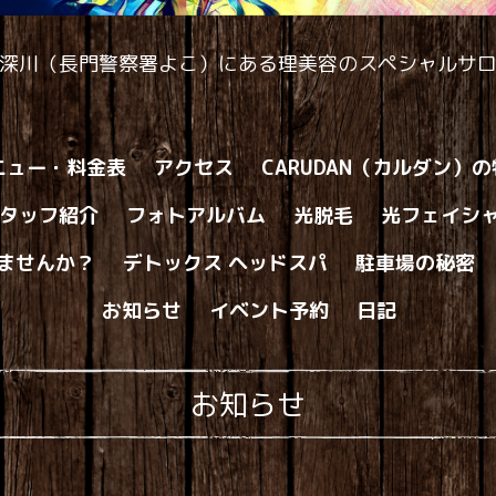
深川（長門警察署よこ）にある理美容のスペシャルサ
ニュー・料金表
アクセス
CARUDAN（カルダン）
タッフ紹介
フォトアルバム
光脱毛
光フェイシ
ませんか？
デトックス ヘッドスパ
駐車場の秘密
お知らせ
イベント予約
日記
お知らせ