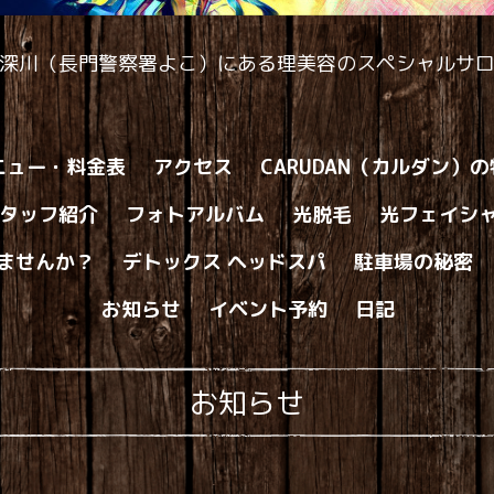
深川（長門警察署よこ）にある理美容のスペシャルサ
ニュー・料金表
アクセス
CARUDAN（カルダン）
タッフ紹介
フォトアルバム
光脱毛
光フェイシ
ませんか？
デトックス ヘッドスパ
駐車場の秘密
お知らせ
イベント予約
日記
お知らせ