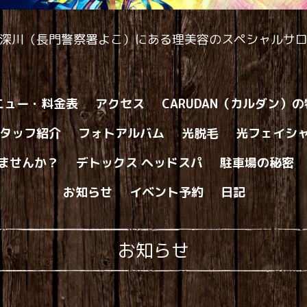
深川（長門警察署よこ）にある理美容のスペシャルサ
ニュー・料金表
アクセス
CARUDAN（カルダン）
タッフ紹介
フォトアルバム
光脱毛
光フェイシ
ませんか？
デトックス ヘッドスパ
駐車場の秘密
お知らせ
イベント予約
日記
お知らせ