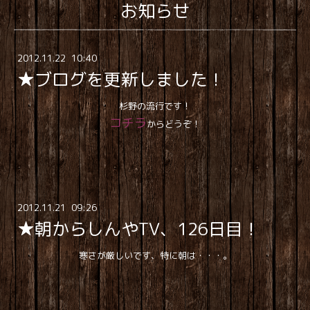
お知らせ
2012
.
11
.
22 10:40
★ブログを更新しました！
杉野の流行です！
コチラ
からどうぞ！
2012
.
11
.
21 09:26
★朝からしんやTV、126日目！
寒さが厳しいです、特に朝は・・・。