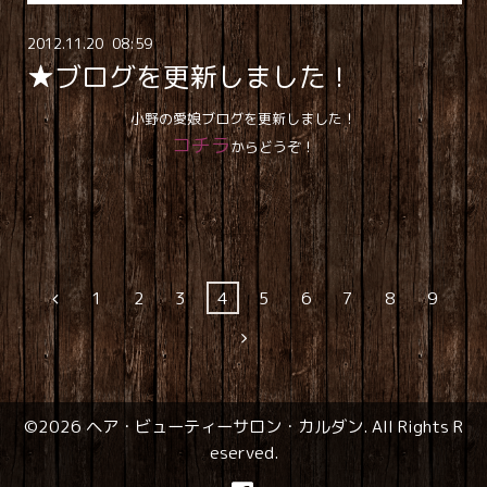
2012
.
11
.
20 08:59
★ブログを更新しました！
小野の愛娘ブログを更新しました！
コチラ
からどうぞ！
1
2
3
4
5
6
7
8
9
©2026
ヘア・ビューティーサロン・カルダン
. All Rights R
eserved.