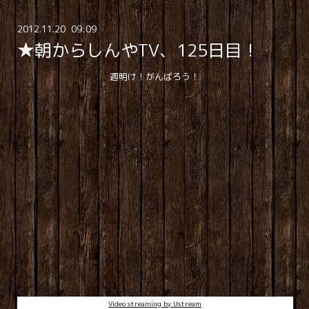
2012
.
11
.
20 09:09
★朝からしんやTV、125日目！
週明け！がんばろう！
Video streaming by Ustream