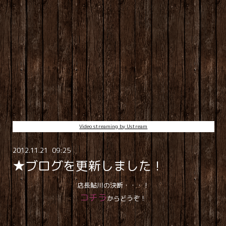
Video streaming by Ustream
2012
.
11
.
21 09:25
★ブログを更新しました！
店長鮎川の決断・・・！
コチラ
からどうぞ！