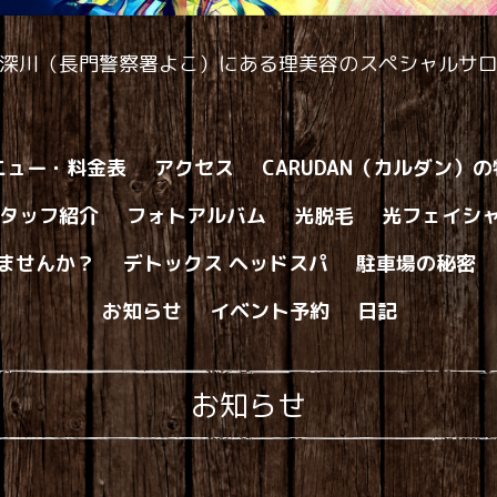
深川（長門警察署よこ）にある理美容のスペシャルサ
ニュー・料金表
アクセス
CARUDAN（カルダン）
タッフ紹介
フォトアルバム
光脱毛
光フェイシ
ませんか？
デトックス ヘッドスパ
駐車場の秘密
お知らせ
イベント予約
日記
お知らせ