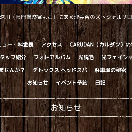
深川（長門警察署よこ）にある理美容のスペシャルサ
ニュー・料金表
アクセス
CARUDAN（カルダン）
タッフ紹介
フォトアルバム
光脱毛
光フェイシ
ませんか？
デトックス ヘッドスパ
駐車場の秘密
お知らせ
イベント予約
日記
お知らせ