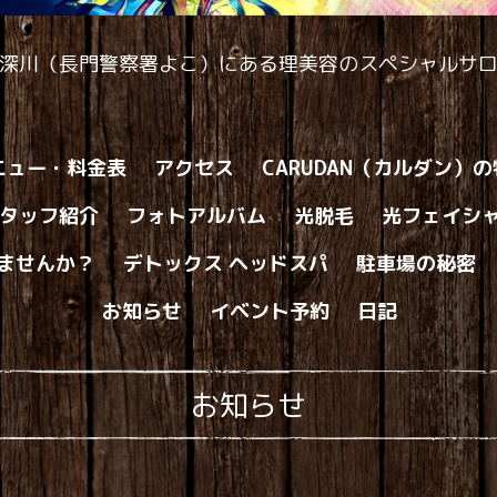
深川（長門警察署よこ）にある理美容のスペシャルサ
ニュー・料金表
アクセス
CARUDAN（カルダン）
タッフ紹介
フォトアルバム
光脱毛
光フェイシ
ませんか？
デトックス ヘッドスパ
駐車場の秘密
お知らせ
イベント予約
日記
お知らせ