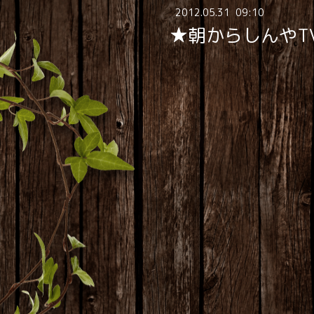
2012
.
05
.
31 09:10
★朝からしんやT