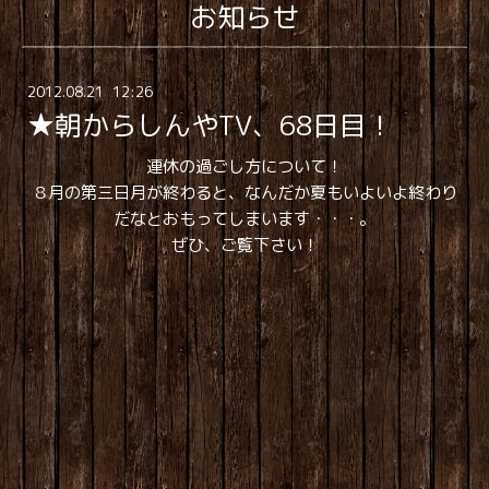
お知らせ
2012
.
08
.
21 12:26
★朝からしんやTV、68日目！
連休の過ごし方について！
８月の第三日月が終わると、なんだか夏もいよいよ終わり
だなとおもってしまいます・・・。
ぜひ、ご覧下さい！