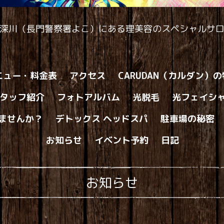
深川（長門警察署よこ）にある理美容のスペシャルサ
ニュー・料金表
アクセス
CARUDAN（カルダン）
タッフ紹介
フォトアルバム
光脱毛
光フェイシ
ませんか？
デトックス ヘッドスパ
駐車場の秘密
お知らせ
イベント予約
日記
お知らせ