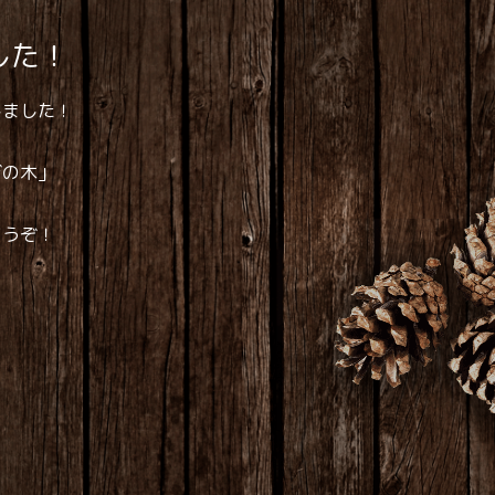
した！
しました！
ぼの木」
どうぞ！