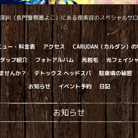
深川（長門警察署よこ）にある理美容のスペシャルサ
ニュー・料金表
アクセス
CARUDAN（カルダン）
タッフ紹介
フォトアルバム
光脱毛
光フェイシ
ませんか？
デトックス ヘッドスパ
駐車場の秘密
お知らせ
イベント予約
日記
お知らせ