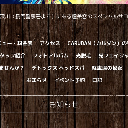
深川（長門警察署よこ）にある理美容のスペシャルサ
ニュー・料金表
アクセス
CARUDAN（カルダン）
タッフ紹介
フォトアルバム
光脱毛
光フェイシ
ませんか？
デトックス ヘッドスパ
駐車場の秘密
お知らせ
イベント予約
日記
お知らせ