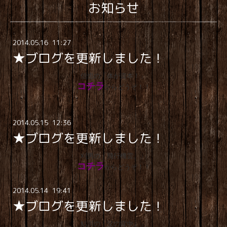
お知らせ
2014
.
05
.
16 11:27
★ブログを更新しました！
信也の「体が資本！」
コチラ
からどうぞ！！
2014
.
05
.
15 12:36
★ブログを更新しました！
刈男の「飛行機雲。」
コチラ
からどうぞ！！
2014
.
05
.
14 19:41
★ブログを更新しました！
鮎川の「父の背中。」