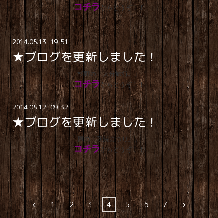
コチラ
からどうぞ！！
2014
.
05
.
13 19:51
★ブログを更新しました！
杉野の「大分旅行。」
コチラ
からどうぞ！！
2014
.
05
.
12 09:32
★ブログを更新しました！
原の「萩焼まつり。」
コチラ
からどうぞ！！
1
2
3
4
5
6
7