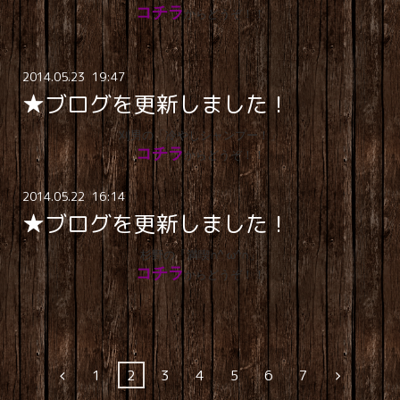
コチラ
からどうぞ！！
2014
.
05
.
23 19:47
★ブログを更新しました！
刈男の「冷やしシャンプー！」
コチラ
からどうぞ！！
2014
.
05
.
22 16:14
★ブログを更新しました！
杉野の「満喫∩^ ω^∩」
コチラ
からどうぞ！！
1
2
3
4
5
6
7