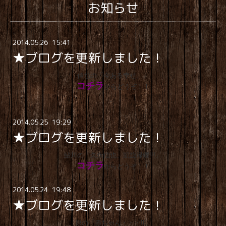
お知らせ
2014
.
05
.
26 15:41
★ブログを更新しました！
信也の「今ある幸せ。」
コチラ
からどうぞ！！
2014
.
05
.
25 19:29
★ブログを更新しました！
鮎川の「久永信也、凱旋帰郷!!!」
コチラ
からどうぞ！！
2014
.
05
.
24 19:48
★ブログを更新しました！
原の「赤ちゃん・・・!!」